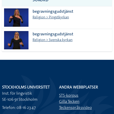
alla i
begravningsgudstjänst
lista
Religion > Pingstkyrkan
begravningsgudstjänst
Religion > Svenska kyrkan
STOCKHOLMS UNIVERSITET
ANDRA WEBBPLATSER
Inst. för lingvistik
STS-korpus
SE-106 91 Stockholm
Gilla Tecken
Telefon: 08-16 23 47
Teckenspråksvideo