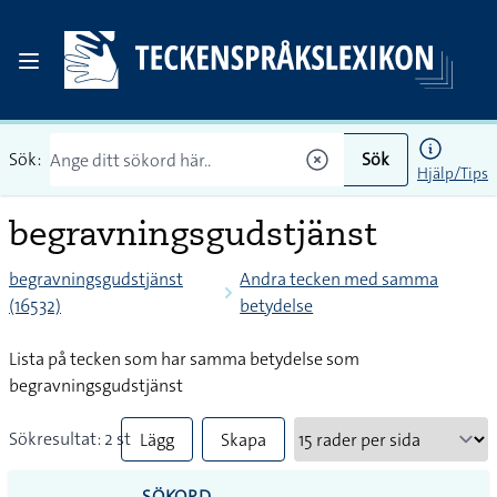
Sök:
Sök
Hjälp/Tips
begravningsgudstjänst
begravningsgudstjänst
Andra tecken med samma
(16532)
betydelse
Lista på tecken som har samma betydelse som
begravningsgudstjänst
Sökresultat: 2 st
Lägg
Skapa
till
PDF
SÖKORD