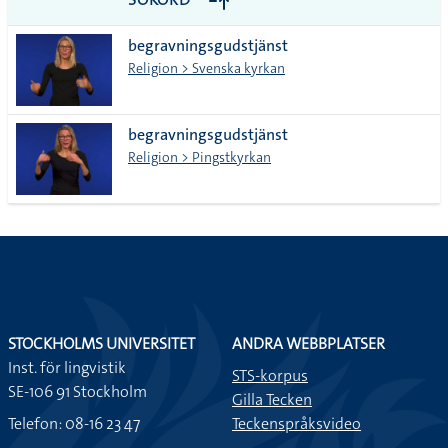
alla i
begravningsgudstjänst
lista
Religion > Svenska kyrkan
begravningsgudstjänst
Religion > Pingstkyrkan
STOCKHOLMS UNIVERSITET
ANDRA WEBBPLATSER
Inst. för lingvistik
STS-korpus
SE-106 91 Stockholm
Gilla Tecken
Telefon: 08-16 23 47
Teckenspråksvideo