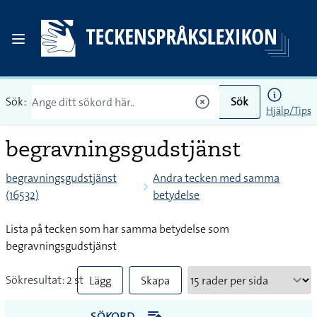
Sök:
Sök
Hjälp/Tips
begravningsgudstjänst
begravningsgudstjänst
Andra tecken med samma
(16532)
betydelse
Lista på tecken som har samma betydelse som
begravningsgudstjänst
Sökresultat: 2 st
Lägg
Skapa
till
PDF
SÖKORD