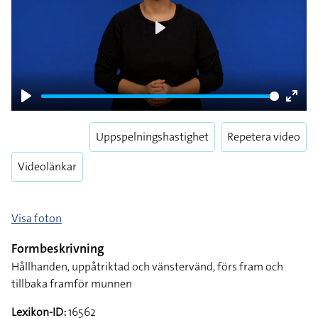
Play
Play
Enter
fulls
Uppspelningshastighet
Repetera video
Videolänkar
Visa foton
Formbeskrivning
Hållhanden, uppåtriktad och vänstervänd, förs fram och
tillbaka framför munnen
Lexikon-ID:
16562