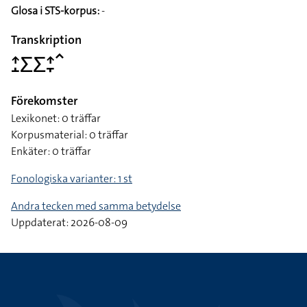
Glosa i STS-korpus:
-
Transkription
􌤴􌤸􌤥􌤥􌤴􌥙􌥦
Förekomster
Lexikonet: 0 träffar
Korpusmaterial: 0 träffar
Enkäter: 0 träffar
Fonologiska varianter: 1 st
Andra tecken med samma betydelse
Uppdaterat: 2026-08-09