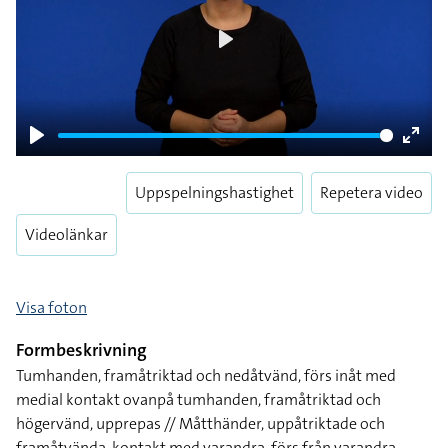
Play
Play
Enter
fulls
Uppspelningshastighet
Repetera video
Videolänkar
Visa foton
Formbeskrivning
Tumhanden, framåtriktad och nedåtvänd, förs inåt med
medial kontakt ovanpå tumhanden, framåtriktad och
högervänd, upprepas // Måtthänder, uppåtriktade och
framåtvända, kontakt med varandra, förs från varandra,