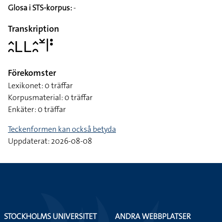
Glosa i STS-korpus:
-
Transkription
􌤵􌥘􌥈􌥈􌤵􌥘􌥸􌥼􌥻
Förekomster
Lexikonet: 0 träffar
Korpusmaterial: 0 träffar
Enkäter: 0 träffar
Teckenformen kan också betyda
Uppdaterat: 2026-08-08
STOCKHOLMS UNIVERSITET
ANDRA WEBBPLATSER