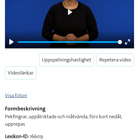
Play
Play
Enter
fulls
Uppspelningshastighet
Repetera video
Videolänkar
Visa foton
Formbeskrivning
Pekfingrar, uppåtriktade och inåtvända, förs kort nedåt,
upprepas
Lexikon-ID:
16609