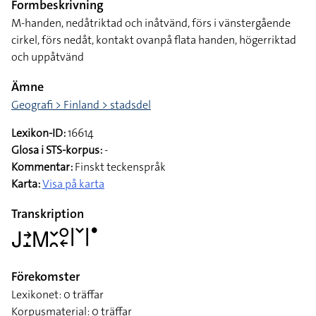
Formbeskrivning
M-handen, nedåtriktad och inåtvänd, förs i vänstergående
cirkel, förs nedåt, kontakt ovanpå flata handen, högerriktad
och uppåtvänd
Ämne
Geografi > Finland > stadsdel
Lexikon-ID:
16614
Glosa i STS-korpus:
-
Kommentar:
Finskt teckenspråk
Karta:
Visa på karta
Transkription
􌤢􌥔􌤸􌤿􌥖􌥘􌥰􌦈􌥼􌥧􌥼􌤟
Förekomster
Lexikonet: 0 träffar
Korpusmaterial: 0 träffar