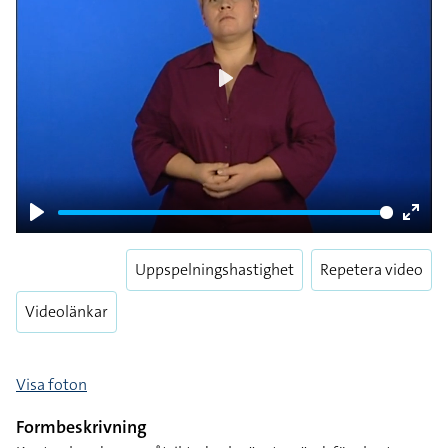
Play
Play
Enter
fulls
Uppspelningshastighet
Repetera video
Videolänkar
Visa foton
Formbeskrivning