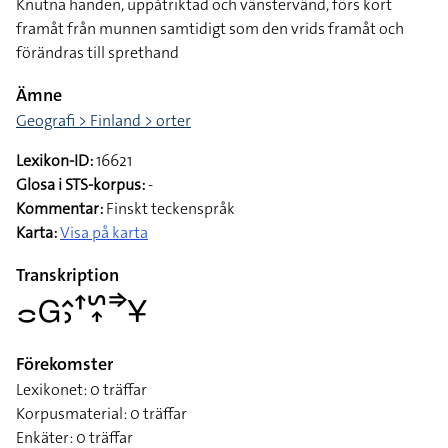
Knutna handen, uppåtriktad och vänstervänd, förs kort
framåt från munnen samtidigt som den vrids framåt och
förändras till sprethand
Ämne
Geografi > Finland > orter
Lexikon-ID:
16621
Glosa i STS-korpus:
-
Kommentar:
Finskt teckenspråk
Karta:
Visa på karta
Transkription
􌤌􌤦􌤵􌤶􌦃􌥲􌥾􌦆􌥃
Förekomster
Lexikonet: 0 träffar
Korpusmaterial: 0 träffar
Enkäter: 0 träffar