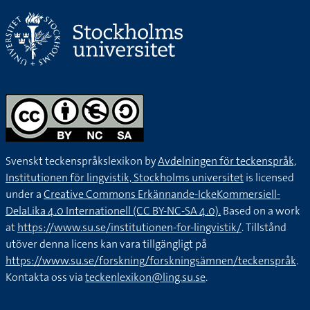
Svenskt teckenspråkslexikon by
Avdelningen för teckenspråk,
Institutionen för lingvistik, Stockholms universitet
is licensed
under a
Creative Commons Erkännande-IckeKommersiell-
DelaLika 4.0 Internationell (CC BY-NC-SA 4.0).
Based on a work
at
https://www.su.se/institutionen-for-lingvistik/
. Tillstånd
utöver denna licens kan vara tillgängligt på
https://www.su.se/forskning/forskningsämnen/teckenspråk
.
Kontakta oss via
teckenlexikon@ling.su.se
.