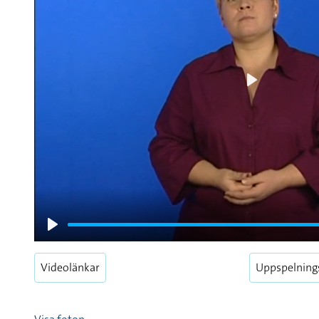
Play
Play
Videolänkar
Uppspelning