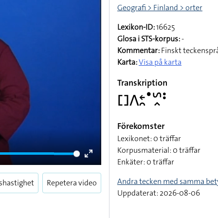
Geografi > Finland > orter
Lexikon-ID:
16625
Glosa i STS-korpus:
-
Kommentar:
Finskt teckenspr
Karta:
Visa på karta
Transkription
􌤓􌤣􌥓􌥘􌤟􌥲􌥿􌥻
Förekomster
Lexikonet: 0 träffar
Korpusmaterial: 0 träffar
Enkäter: 0 träffar
Enter
fullscreen
Andra tecken med samma bet
shastighet
Repetera video
Uppdaterat: 2026-08-06