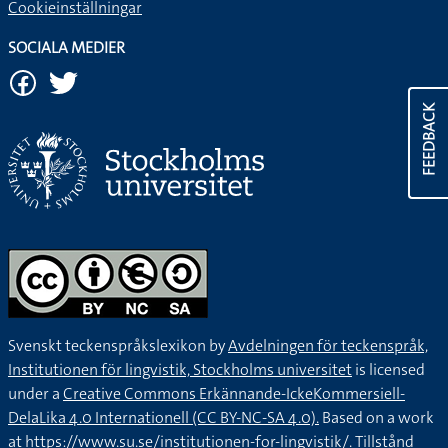
Cookieinställningar
SOCIALA MEDIER
FEEDBACK
Svenskt teckenspråkslexikon by
Avdelningen för teckenspråk,
Institutionen för lingvistik, Stockholms universitet
is licensed
under a
Creative Commons Erkännande-IckeKommersiell-
DelaLika 4.0 Internationell (CC BY-NC-SA 4.0).
Based on a work
at
https://www.su.se/institutionen-for-lingvistik/
. Tillstånd