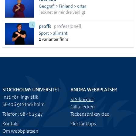
lista
Geografi > Finland > orter
Tecknet är mindre vanligt
2
proffs
professionell
Sport > allmänt
2 varianter finns
STOCKHOLMS UNIVERSITET
ANDRA WEBBPLATSER
Inst. för lingvistik
STS-korpus
SE-106 91 Stockholm
Gilla Tecken
Telefon: 08-16 23 47
Teckenspråksvideo
Kontakt
Fler länktips
Om webbplatsen