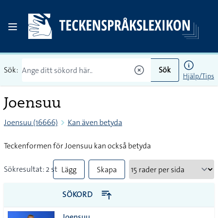
Sök:
Sök
Hjälp/Tips
Joensuu
Joensuu (16666)
Kan även betyda
Teckenformen för Joensuu kan också betyda
Sökresultat: 2 st
Lägg
Skapa
till
PDF
SÖKORD
alla i
Joensuu