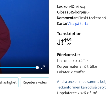
Lexikon-ID:
16704
Glosa i STS-korpus:
-
Kommentar:
Finskt teckenspr
Karta:
Visa på karta
Transkription
􌤢􌤴􌤶􌦃􌥲􌦌
Förekomster
Lexikonet: 0 träffar
Korpusmaterial: 0 träffar
Enkäter: 0 träffar
Enter
fullscreen
Andra tecken med samma bet
shastighet
Repetera video
Teckenformen kan också bety
Uppdaterat: 2026-08-06