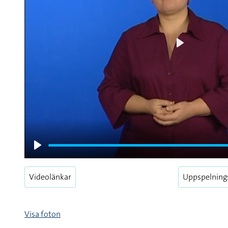
Play
Play
Videolänkar
Uppspelning
Visa foton