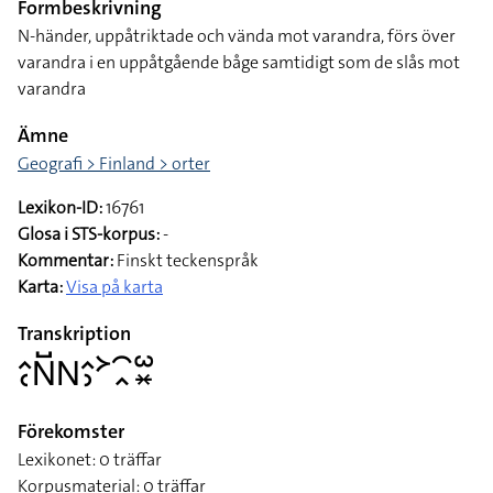
Formbeskrivning
N-händer, uppåtriktade och vända mot varandra, förs över
varandra i en uppåtgående båge samtidigt som de slås mot
varandra
Ämne
Geografi > Finland > orter
Lexikon-ID:
16761
Glosa i STS-korpus:
-
Kommentar:
Finskt teckenspråk
Karta:
Visa på karta
Transkription
􌤵􌥗􌥌􌤹􌥌􌤵􌤶􌦅􌥯􌥿􌥱􌦂
Förekomster
Lexikonet: 0 träffar
Korpusmaterial: 0 träffar