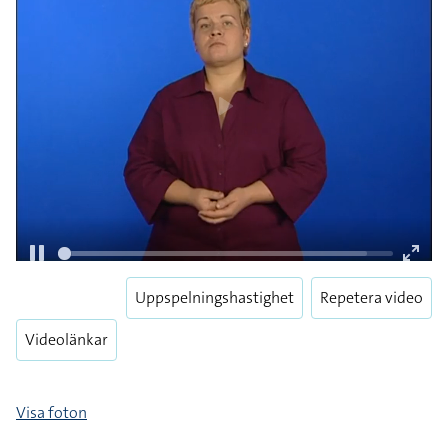
Uppspelningshastighet
Repetera video
Pause
Enter
Videolänkar
fulls
Visa foton