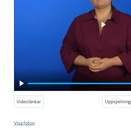
Play
Play
Videolänkar
Uppspelning
Visa foton