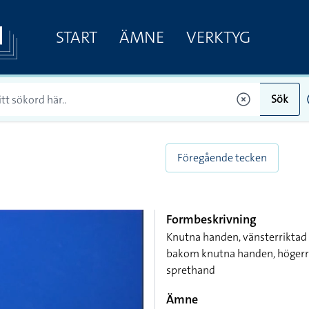
START
ÄMNE
VERKTYG
Sök
Föregående tecken
Formbeskrivning
Knutna handen, vänsterriktad
bakom knutna handen, högerri
sprethand
Ämne