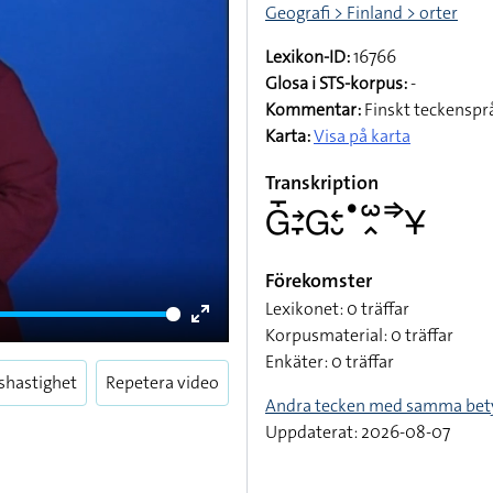
Geografi > Finland > orter
Lexikon-ID:
16766
Glosa i STS-korpus:
-
Kommentar:
Finskt teckenspr
Karta:
Visa på karta
Transkription
􌤦􌤻􌥔􌥙􌤦􌥓􌤷􌤟􌥱􌥿􌦆􌥃
Förekomster
Lexikonet: 0 träffar
Korpusmaterial: 0 träffar
Enter
Enkäter: 0 träffar
fullscreen
shastighet
Repetera video
Andra tecken med samma bet
Uppdaterat: 2026-08-07