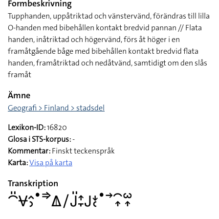
Formbeskrivning
Tupphanden, uppåtriktad och vänstervänd, förändras till lilla
O-handen med bibehållen kontakt bredvid pannan // Flata
handen, inåtriktad och högervänd, förs åt höger i en
framåtgående båge med bibehållen kontakt bredvid flata
handen, framåtriktad och nedåtvänd, samtidigt om den slås
framåt
Ämne
Geografi > Finland > stadsdel
Lexikon-ID:
16820
Glosa i STS-korpus:
-
Kommentar:
Finskt teckenspråk
Karta:
Visa på karta
Transkription
􌤃􌤺􌤮􌤵􌤶􌤟􌦆􌤎􌥠􌤢􌤺􌤴􌥙􌤢􌥕􌥗􌤟􌥣􌥯􌥾􌥱􌥾