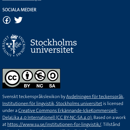
SOCIALA MEDIER
Svenskt teckenspråkslexikon by
Avdelningen för teckenspråk,
Institutionen för lingvistik, Stockholms universitet
is licensed
under a
Creative Commons Erkännande-IckeKommersiell-
DelaLika 4.0 Internationell (CC BY-NC-SA 4.0).
Based on a work
at
https://www.su.se/institutionen-for-lingvistik/
. Tillstånd