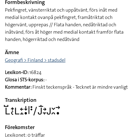
Formbeskrivning
Pekfingret, vänsterriktat och uppåtvänt, förs inåt med
medial kontakt ovanpå pekfingret, framåtriktat och
högervänt, upprepas // Flata handen, nedåtriktad och
inåtvänd, förs åt höger med medial kontakt framför flata
handen, högerriktad och nedåtvänd
Ämne
Geografi > Finland > stadsdel
Lexikon-ID:
16824
Glosa i STS-korpus:
-
Kommentar:
Finskt teckenspråk - Tecknet är mindre vanligt
Transkription
􌥈􌤹􌤴􌥗􌥈􌥓􌤸􌦄􌥡􌥼􌥻􌥠􌤢􌥛􌥔􌥙􌤢􌥖􌥘􌥣􌥡
Förekomster
Lexikonet: 0 träffar