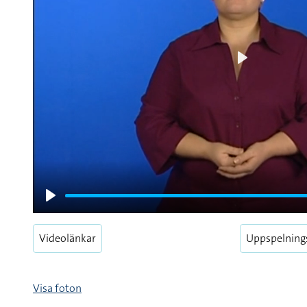
Play
Play
Videolänkar
Uppspelning
Visa foton