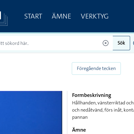
START
ÄMNE
VERKTYG
Sök
Föregående tecken
Formbeskrivning
Hållhanden, vänsterriktad oc
och nedåtvänd, förs inåt, kont
pannan
Ämne