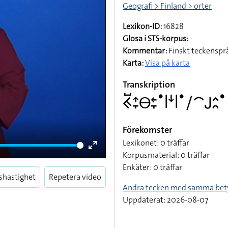
Geografi > Finland > orter
Lexikon-ID:
16828
Glosa i STS-korpus:
-
Kommentar:
Finskt teckensprå
Karta:
Visa på karta
Transkription
􌤒􌤹􌤴􌥙􌤫􌥓􌥙􌤟􌥼􌦄􌥼􌤟􌥠􌤃􌤢􌤵􌥘􌤟
Förekomster
Lexikonet: 0 träffar
Korpusmaterial: 0 träffar
Enter
Enkäter: 0 träffar
fullscreen
shastighet
Repetera video
Andra tecken med samma bet
Uppdaterat: 2026-08-07