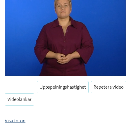
Play
Play
Enter
Uppspelningshastighet
Repetera video
fulls
Videolänkar
Visa foton