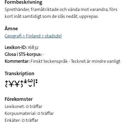
Formbeskrivning
Sprethänder, framåtriktade och vända mot varandra, förs
kort inåt samtidigt som de slås nedåt, upprepas
Ämne
Geografi > Finland > stadsdel
Lexikon-ID:
16832
Glosa i STS-korpus:
-
Kommentar:
Finskt teckenspråk - Tecknet är mindre vanligt
Transkription
􌤴􌥗􌥃􌥃􌤴􌤶􌥶􌥱􌦀􌥼􌥻
Förekomster
Lexikonet: 0 träffar
Korpusmaterial: 0 träffar
Enkäter: 0 träffar