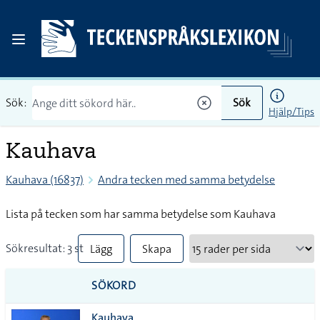
Sök:
Sök
Hjälp/Tips
Kauhava
Kauhava (16837)
Andra tecken med samma betydelse
Lista på tecken som har samma betydelse som Kauhava
Sökresultat: 3 st
Lägg
Skapa
till
PDF
SÖKORD
alla i
Kauhava