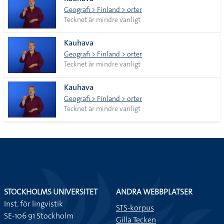
lista
Geografi > Finland > orter
Tecknet är mindre vanligt
Kauhava
Geografi > Finland > orter
Tecknet är mindre vanligt
Kauhava
Geografi > Finland > orter
Tecknet är mindre vanligt
STOCKHOLMS UNIVERSITET
ANDRA WEBBPLATSER
Inst. för lingvistik
STS-korpus
SE-106 91 Stockholm
Gilla Tecken