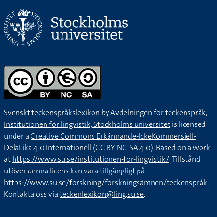
Svenskt teckenspråkslexikon by
Avdelningen för teckenspråk,
Institutionen för lingvistik, Stockholms universitet
is licensed
under a
Creative Commons Erkännande-IckeKommersiell-
DelaLika 4.0 Internationell (CC BY-NC-SA 4.0).
Based on a work
at
https://www.su.se/institutionen-for-lingvistik/
. Tillstånd
utöver denna licens kan vara tillgängligt på
https://www.su.se/forskning/forskningsämnen/teckenspråk
.
Kontakta oss via
teckenlexikon@ling.su.se
.