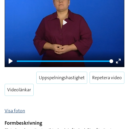
Play
Play
Enter
fulls
Uppspelningshastighet
Repetera video
Videolänkar
Visa foton
Formbeskrivning