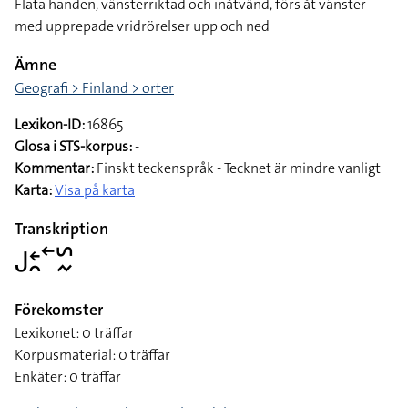
Flata handen, vänsterriktad och inåtvänd, förs åt vänster
med upprepade vridrörelser upp och ned
Ämne
Geografi > Finland > orter
Lexikon-ID:
16865
Glosa i STS-korpus:
-
Kommentar:
Finskt teckenspråk - Tecknet är mindre vanligt
Karta:
Visa på karta
Transkription
􌤢􌥓􌥘􌥢􌥲􌦌
Förekomster
Lexikonet: 0 träffar
Korpusmaterial: 0 träffar
Enkäter: 0 träffar