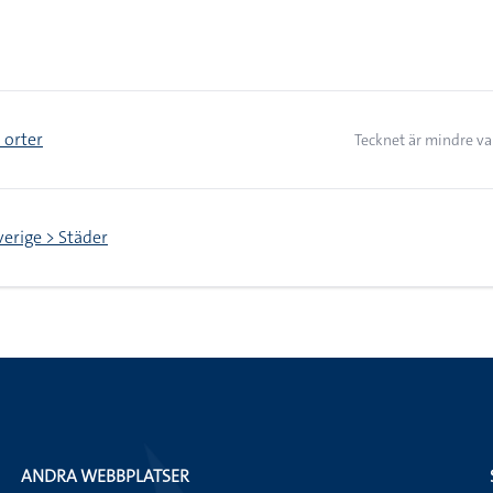
 orter
Tecknet är mindre va
verige > Städer
ANDRA WEBBPLATSER