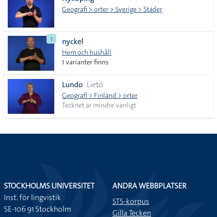
lista
Geografi > orter > Sverige > Städer
1
nyckel
Hem och hushåll
1 varianter finns
Lundo
Lieto
Geografi > Finland > orter
Tecknet är mindre vanligt
STOCKHOLMS UNIVERSITET
ANDRA WEBBPLATSER
Inst. för lingvistik
STS-korpus
SE-106 91 Stockholm
Gilla Tecken