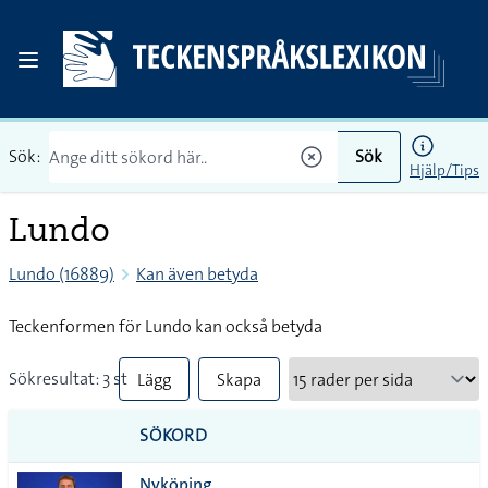
Sök:
Sök
Hjälp/Tips
Lundo
Lundo (16889)
Kan även betyda
Teckenformen för Lundo kan också betyda
Sökresultat: 3 st
Lägg
Skapa
till
PDF
SÖKORD
alla i
Nyköping