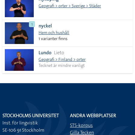
lista
Geografi > orter > Sverige > Städer
1
nyckel
Hem och hushåll
1 varianter finns
Lundo
Lieto
Geografi > Finland > orter
Tecknet är mindre vanligt
STOCKHOLMS UNIVERSITET
ANDRA WEBBPLATSER
Inst. för lingvistik
STS-korpus
SE-106 91 Stockholm
Gilla Tecken