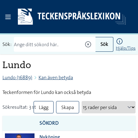
Sök:
Sök
Hjälp/Tips
Lundo
Lundo (16889)
Kan även betyda
Teckenformen för Lundo kan också betyda
Sökresultat: 3 st
Lägg
Skapa
till
PDF
SÖKORD
alla i
Nyköping