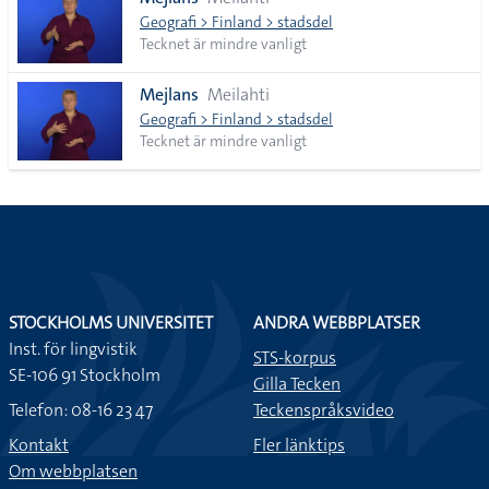
lista
Geografi > Finland > stadsdel
Tecknet är mindre vanligt
Mejlans
Meilahti
Geografi > Finland > stadsdel
Tecknet är mindre vanligt
STOCKHOLMS UNIVERSITET
ANDRA WEBBPLATSER
Inst. för lingvistik
STS-korpus
SE-106 91 Stockholm
Gilla Tecken
Telefon: 08-16 23 47
Teckenspråksvideo
Kontakt
Fler länktips
Om webbplatsen