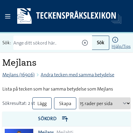
Sök:
Sök
Hjälp/Tips
Mejlans
Mejlans (16906)
Andra tecken med samma betydelse
Lista på tecken som har samma betydelse som Mejlans
Sökresultat: 2 st
Lägg
Skapa
till
PDF
SÖKORD
alla i
Mejlans
Meilahti