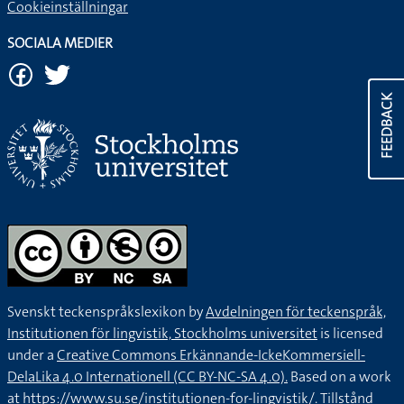
Cookieinställningar
SOCIALA MEDIER
FEEDBACK
Svenskt teckenspråkslexikon by
Avdelningen för teckenspråk,
Institutionen för lingvistik, Stockholms universitet
is licensed
under a
Creative Commons Erkännande-IckeKommersiell-
DelaLika 4.0 Internationell (CC BY-NC-SA 4.0).
Based on a work
at
https://www.su.se/institutionen-for-lingvistik/
. Tillstånd