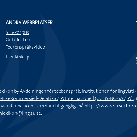
ANDRA WEBBPLATSER
STS-korpus
Gilla Tecken
Teckenspråksvideo
Fler länktips
exikon by
Avdelningen för teckenspråk, Institutionen för lingvisti
keKommersiell-DelaLika 4.0 Internationell (CC BY-NC-SA 4.0).
B
töver denna licens kan vara tillgängligt på
https://www.su.se/fors
nlexikon@ling.su.se
.