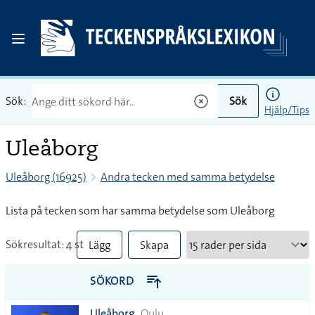
Sök:
Sök
Hjälp/Tips
Uleåborg
Uleåborg (16925)
Andra tecken med samma betydelse
Lista på tecken som har samma betydelse som Uleåborg
Sökresultat: 4 st
Lägg
Skapa
till
PDF
SÖKORD
alla i
Uleåborg
Oulu