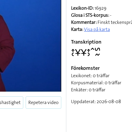
Lexikon-ID:
16929
Glosa i STS-korpus:
-
Kommentar:
Finskt teckenspr
Karta:
Visa på karta
Transkription
􌤴􌥗􌥃􌥃􌤴􌤶􌥦􌥲􌦌
Förekomster
Lexikonet: 0 träffar
Korpusmaterial: 0 träffar
Enkäter: 0 träffar
Enter
fullscreen
Uppdaterat: 2026-08-08
shastighet
Repetera video