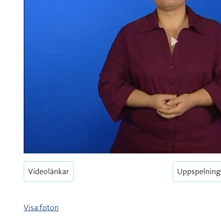
Play
Play
Videolänkar
Uppspelning
Visa foton