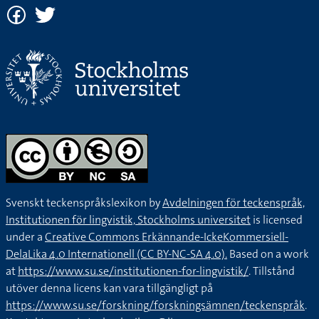
Svenskt teckenspråkslexikon by
Avdelningen för teckenspråk,
Institutionen för lingvistik, Stockholms universitet
is licensed
under a
Creative Commons Erkännande-IckeKommersiell-
DelaLika 4.0 Internationell (CC BY-NC-SA 4.0).
Based on a work
at
https://www.su.se/institutionen-for-lingvistik/
. Tillstånd
utöver denna licens kan vara tillgängligt på
https://www.su.se/forskning/forskningsämnen/teckenspråk
.