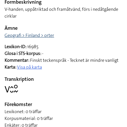
Formbeskrivning
V-handen, uppåtriktad och framåtvänd, förs i nedåtgående
cirklar
Ämne
Geografi > Finland > orter
Lexikon-ID:
16985
Glosa i STS-korpus:
-
Kommentar:
Finskt teckenspråk - Tecknet är mindre vanligt
Karta:
Visa på karta
Transkription
􌤭􌤵􌤷􌥰􌦌
Förekomster
Lexikonet: 0 träffar
Korpusmaterial: 0 träffar
Enkäter: 0 träffar