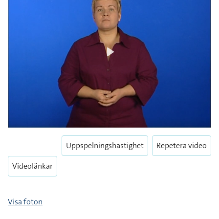
Play
Play
Enter
fulls
Uppspelningshastighet
Repetera video
Videolänkar
Visa foton