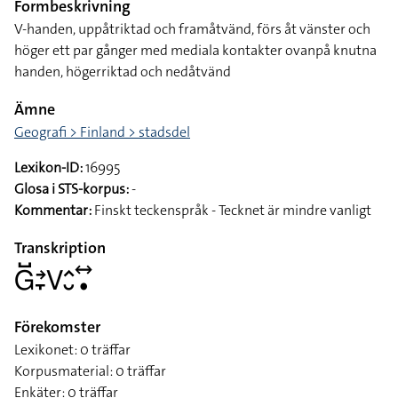
Formbeskrivning
V-handen, uppåtriktad och framåtvänd, förs åt vänster och
höger ett par gånger med mediala kontakter ovanpå knutna
handen, högerriktad och nedåtvänd
Ämne
Geografi > Finland > stadsdel
Lexikon-ID:
16995
Glosa i STS-korpus:
-
Kommentar:
Finskt teckenspråk - Tecknet är mindre vanligt
Transkription
􌤦􌤹􌥔􌥙􌤭􌤵􌤷􌥤􌥡
Förekomster
Lexikonet: 0 träffar
Korpusmaterial: 0 träffar
Enkäter: 0 träffar