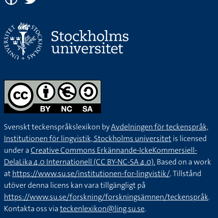
Svenskt teckenspråkslexikon by
Avdelningen för teckenspråk,
Institutionen för lingvistik, Stockholms universitet
is licensed
under a
Creative Commons Erkännande-IckeKommersiell-
DelaLika 4.0 Internationell (CC BY-NC-SA 4.0).
Based on a work
at
https://www.su.se/institutionen-for-lingvistik/
. Tillstånd
utöver denna licens kan vara tillgängligt på
https://www.su.se/forskning/forskningsämnen/teckenspråk
.
Kontakta oss via
teckenlexikon@ling.su.se
.