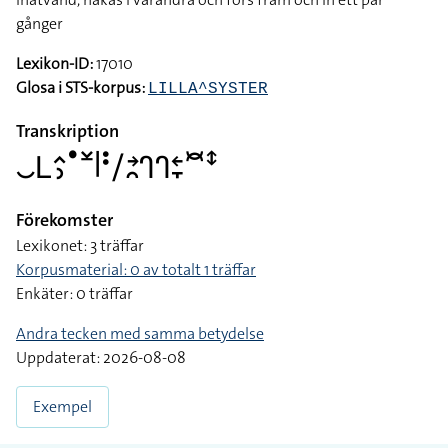
gånger
Lexikon-ID:
17010
Glosa i STS-korpus:
LILLA^SYSTER
Transkription
􌤛􌥈􌤵􌤶􌤟􌥸􌥼􌥻􌥠􌥔􌥘􌤪􌤪􌥓􌥙􌥫􌥥
Förekomster
Lexikonet: 3 träffar
Korpusmaterial: 0 av totalt 1 träffar
Enkäter: 0 träffar
Andra tecken med samma betydelse
Uppdaterat: 2026-08-08
Exempel