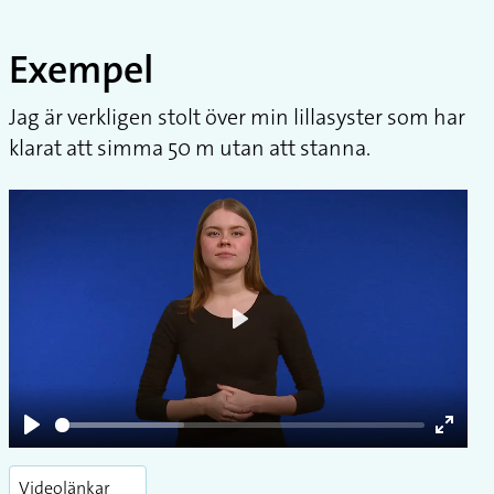
Exempel
Jag är verkligen stolt över min lillasyster som har
klarat att simma 50 m utan att stanna.
Play
Play
Enter
fullsc
Videolänkar