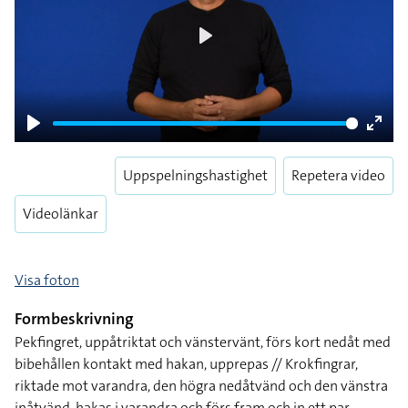
Play
Play
Enter
fulls
Uppspelningshastighet
Repetera video
Videolänkar
Visa foton
Formbeskrivning
Pekfingret, uppåtriktat och vänstervänt, förs kort nedåt med
bibehållen kontakt med hakan, upprepas // Krokfingrar,
riktade mot varandra, den högra nedåtvänd och den vänstra
inåtvänd, hakas i varandra och förs fram och in ett par