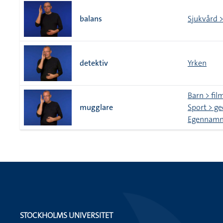
balans
Sjukvård >
detektiv
Yrken
Barn > fil
mugglare
Sport > g
Egennamn 
STOCKHOLMS UNIVERSITET