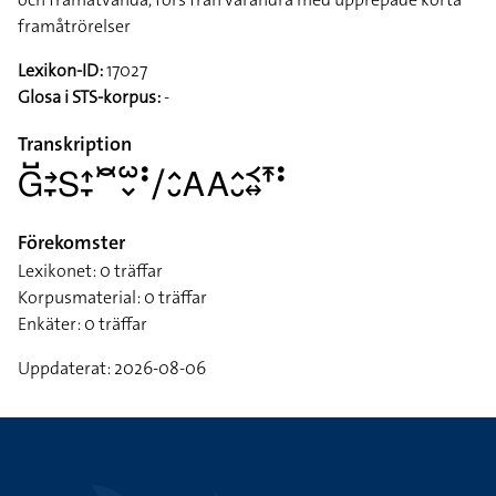
framåtrörelser
Lexikon-ID:
17027
Glosa i STS-korpus:
-
Transkription
􌤦􌤹􌥔􌥙􌥅􌤴􌥙􌥫􌥱􌦀􌥻􌥠􌤵􌤷􌤤􌤤􌤵􌤷􌥹􌦉􌥵􌥻
Förekomster
Lexikonet: 0 träffar
Korpusmaterial: 0 träffar
Enkäter: 0 träffar
Uppdaterat: 2026-08-06