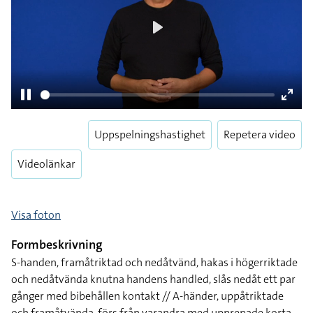
Play
Pause
Enter
Uppspelningshastighet
Repetera video
fulls
Videolänkar
Visa foton
Formbeskrivning
S-handen, framåtriktad och nedåtvänd, hakas i högerriktade
och nedåtvända knutna handens handled, slås nedåt ett par
gånger med bibehållen kontakt // A-händer, uppåtriktade
och framåtvända, förs från varandra med upprepade korta