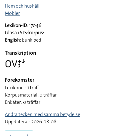
Hem och hushåll
Möbler
Lexikon-ID:
17046
Glosa i STS-korpus:
-
English:
bunk bed
Transkription
􌤆􌤭􌤴􌤶􌦄
Förekomster
Lexikonet: 1 träff
Korpusmaterial: 0 träffar
Enkäter: 0 träffar
Andra tecken med samma betydelse
Uppdaterat: 2026-08-08