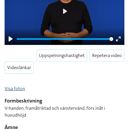
Play
Play
Enter
fulls
Uppspelningshastighet
Repetera video
Videolänkar
Visa foton
Formbeskrivning
V-handen, framåtriktad och vänstervänd, förs inåt i
huvudhöjd
Ämne