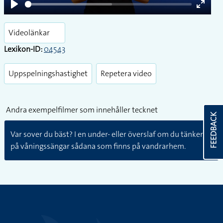
Play
Enter
fullsc
Videolänkar
Lexikon-ID:
04543
Uppspelningshastighet
Repetera video
Andra exempelfilmer som innehåller tecknet
FEEDBACK
Var sover du bäst? I en under- eller överslaf om du tänker
på våningssängar sådana som finns på vandrarhem.