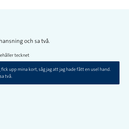
chansning och sa två.
ehåller tecknet
fick upp mina kort, såg jag att jag hade fått en usel hand.
sa två.