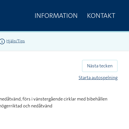
INFORMATION
KONTAKT
Hjälp/Tips
Nästa tecken
Starta autospelning
edåtvänd, förs i vänstergående cirklar med bibehållen
 högerriktad och nedåtvänd