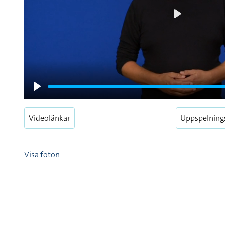
Play
Play
Videolänkar
Uppspelning
Visa foton