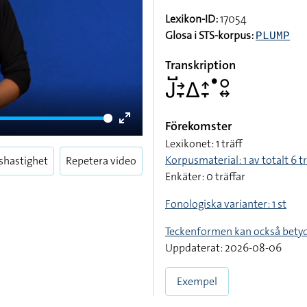
Lexikon-ID:
17054
Glosa i STS-korpus:
PLUMP
Transkription
􌤢􌤹􌥔􌥙􌤩􌤴􌥙􌤟􌥰􌦉
Förekomster
Enter
Lexikonet: 1 träff
fullscreen
Korpusmaterial: 1 av totalt 6 tr
shastighet
Repetera video
Enkäter: 0 träffar
Fonologiska varianter: 1 st
Teckenformen kan också bety
Uppdaterat: 2026-08-06
Exempel