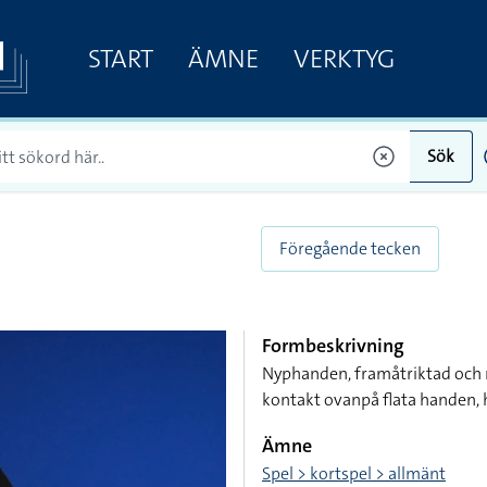
START
ÄMNE
VERKTYG
Sök
Föregående tecken
Formbeskrivning
Nyphanden, framåtriktad och n
kontakt ovanpå flata handen,
Ämne
Spel > kortspel > allmänt