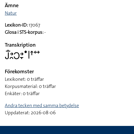
Ämne
Natur
Lexikon-ID:
17067
Glosa i STS-korpus:
-
Transkription
􌤢􌥛􌥔􌥘􌥋􌥔􌥙􌤟􌥼􌦃􌥤
Förekomster
Lexikonet: 0 träffar
Korpusmaterial: 0 träffar
Enkäter: 0 träffar
Andra tecken med samma betydelse
Uppdaterat: 2026-08-06