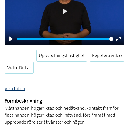
Play
Play
Enter
fulls
Uppspelningshastighet
Repetera video
Videolänkar
Visa foton
Formbeskrivning
Måtthanden, högerriktad och nedåtvänd, kontakt framför
flata handen, högerriktad och inåtvänd, förs framåt med
upprepade rörelser åt vänster och höger