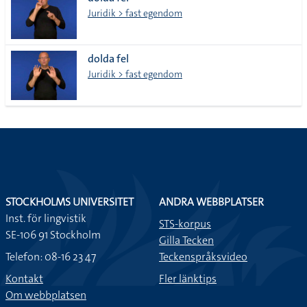
lista
Juridik > fast egendom
dolda fel
Juridik > fast egendom
STOCKHOLMS UNIVERSITET
ANDRA WEBBPLATSER
Inst. för lingvistik
STS-korpus
SE-106 91 Stockholm
Gilla Tecken
Telefon: 08-16 23 47
Teckenspråksvideo
Kontakt
Fler länktips
Om webbplatsen