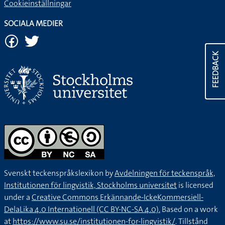
Cookieinställningar
SOCIALA MEDIER
FEEDBACK
Svenskt teckenspråkslexikon by
Avdelningen för teckenspråk,
Institutionen för lingvistik, Stockholms universitet
is licensed
under a
Creative Commons Erkännande-IckeKommersiell-
DelaLika 4.0 Internationell (CC BY-NC-SA 4.0).
Based on a work
at
https://www.su.se/institutionen-for-lingvistik/
. Tillstånd