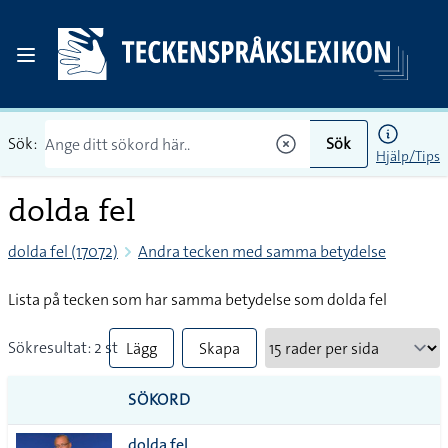
Sök:
Sök
Hjälp/Tips
dolda fel
dolda fel (17072)
Andra tecken med samma betydelse
Lista på tecken som har samma betydelse som dolda fel
Sökresultat: 2 st
Lägg
Skapa
till
PDF
SÖKORD
alla i
dolda fel