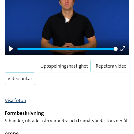
Play
Play
Enter
fulls
Uppspelningshastighet
Repetera video
Videolänkar
Visa foton
Formbeskrivning
S-händer, riktade från varandra och framåtvända, förs nedåt
Ämne