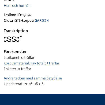
Hem och hushåll
Lexikon-ID:
17092
Glosa i STS-korpus:
GARDIN
Transkription
􌥓􌤷􌥅􌥅􌥔􌤷􌥧
Förekomster
Lexikonet: 0 träffar
Korpusmaterial: 1 av totalt 3 träffar
Enkäter: 0 träffar
Andra tecken med samma betydelse
Uppdaterat: 2026-08-08