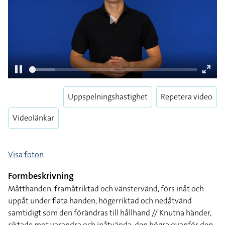
Play
Uppspelningshastighet
Repetera video
Pause
Enter
fulls
Videolänkar
Visa foton
Formbeskrivning
Måtthanden, framåtriktad och vänstervänd, förs inåt och
uppåt under flata handen, högerriktad och nedåtvänd
samtidigt som den förändras till hållhand // Knutna händer,
riktade mot varandra och inåtvända, den högra ovanför den