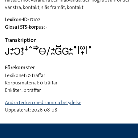
vänstra, kontakt, slås framåt, kontakt
Lexikon-ID:
17102
Glosa i STS-korpus:
-
Transkription
􌤢􌥔􌥙􌥋􌤴􌤶􌦄􌥦􌦆􌤫􌥠􌥔􌥘􌤦􌤹􌤦􌥓􌥘􌤟􌥼􌥱􌥾􌥼􌤟
Förekomster
Lexikonet: 0 träffar
Korpusmaterial: 0 träffar
Enkäter: 0 träffar
Andra tecken med samma betydelse
Uppdaterat: 2026-08-08