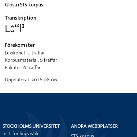
Glosa i STS-korpus:
-
Transkription
􌥈􌤵􌤷􌦨􌥼􌥻
Förekomster
Lexikonet: 0 träffar
Korpusmaterial: 0 träffar
Enkäter: 0 träffar
Uppdaterat: 2026-08-06
STOCKHOLMS UNIVERSITET
ANDRA WEBBPLATSER
Inst. för lingvistik
STS-korpus