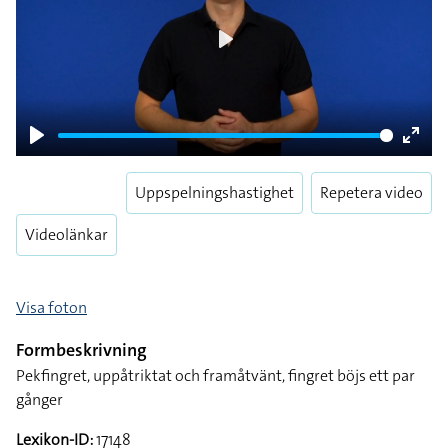
Play
Play
Enter
fulls
Uppspelningshastighet
Repetera video
Videolänkar
Visa foton
Formbeskrivning
Pekfingret, uppåtriktat och framåtvänt, fingret böjs ett par
gånger
Lexikon-ID:
17148