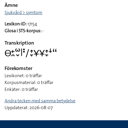
Ämne
Sjukvård > symtom
Lexikon-ID:
17154
Glosa i STS-korpus:
-
Transkription
􌤫􌥓􌥘􌥱􌦀􌥼􌥻􌥠􌤴􌥙􌥃􌥃􌤴􌥙􌦄􌦨
Förekomster
Lexikonet: 0 träffar
Korpusmaterial: 0 träffar
Enkäter: 0 träffar
Andra tecken med samma betydelse
Uppdaterat: 2026-08-07