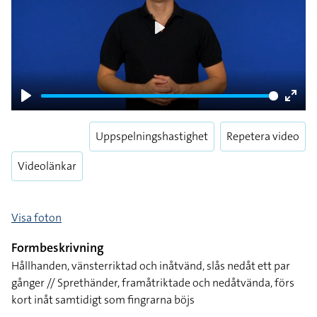
Play
Play
Enter
fulls
Uppspelningshastighet
Repetera video
Videolänkar
Visa foton
Formbeskrivning
Hållhanden, vänsterriktad och inåtvänd, slås nedåt ett par
gånger // Sprethänder, framåtriktade och nedåtvända, förs
kort inåt samtidigt som fingrarna böjs