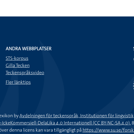
ANDRA WEBBPLATSER
STS-korpus
Gilla Tecken
Teckenspråksvideo
Fler länktips
exikon by
Avdelningen för teckenspråk, Institutionen för lingvisti
keKommersiell-DelaLika 4.0 Internationell (CC BY-NC-SA 4.0).
B
töver denna licens kan vara tillgängligt på
https://www.su.se/fors