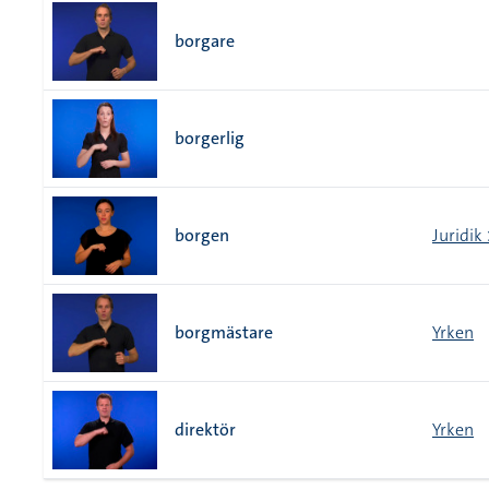
borgare
borgerlig
borgen
Juridik
borgmästare
Yrken
direktör
Yrken