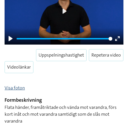
Play
Play
Enter
fulls
Uppspelningshastighet
Repetera video
Videolänkar
Visa foton
Formbeskrivning
Flata händer, framåtriktade och vända mot varandra, förs
kort inåt och mot varandra samtidigt som de slås mot
varandra