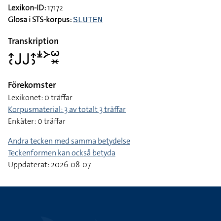
Lexikon-ID:
17172
Glosa i STS-korpus:
SLUTEN
Transkription
􌤴􌥗􌤢􌤢􌤴􌤶􌥶􌦅􌥱􌦂
Förekomster
Lexikonet: 0 träffar
Korpusmaterial: 3 av totalt 3 träffar
Enkäter: 0 träffar
Andra tecken med samma betydelse
Teckenformen kan också betyda
Uppdaterat: 2026-08-07