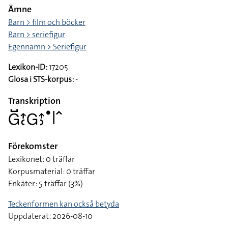
Ämne
Barn > film och böcker
Barn > seriefigur
Egennamn > Seriefigur
Lexikon-ID:
17205
Glosa i STS-korpus:
-
Transkription
􌤦􌤹􌤴􌥗􌤦􌤴􌤶􌤟􌥼􌥦
Förekomster
Lexikonet: 0 träffar
Korpusmaterial: 0 träffar
Enkäter: 5 träffar (3%)
Teckenformen kan också betyda
Uppdaterat: 2026-08-10