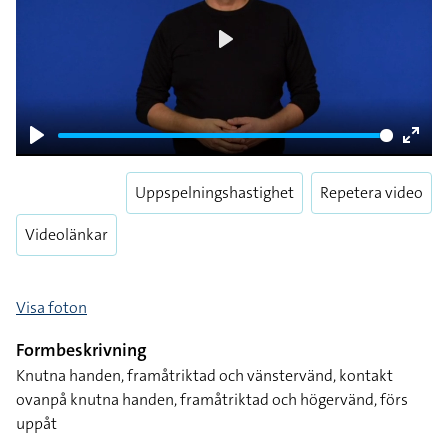
Play
Play
Enter
fulls
Uppspelningshastighet
Repetera video
Videolänkar
Visa foton
Formbeskrivning
Knutna handen, framåtriktad och vänstervänd, kontakt
ovanpå knutna handen, framåtriktad och högervänd, förs
uppåt