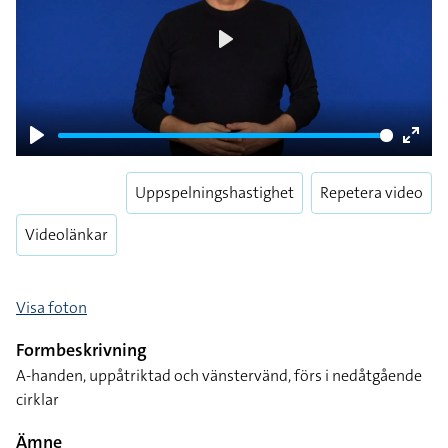
Play
Play
Enter
fulls
Uppspelningshastighet
Repetera video
Videolänkar
Visa foton
Formbeskrivning
A-handen, uppåtriktad och vänstervänd, förs i nedåtgående
cirklar
Ämne