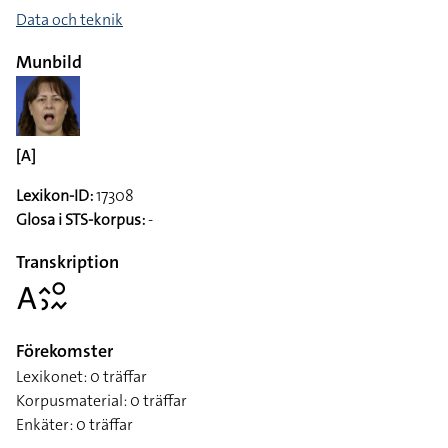
Data och teknik
Munbild
[A]
Lexikon-ID:
17308
Glosa i STS-korpus:
-
Transkription
􌤤􌤵􌤶􌥰􌦌
Förekomster
Lexikonet: 0 träffar
Korpusmaterial: 0 träffar
Enkäter: 0 träffar