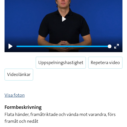
Play
Play
Enter
fulls
Uppspelningshastighet
Repetera video
Videolänkar
Visa foton
Formbeskrivning
Flata händer, framåtriktade och vända mot varandra, förs
framåt och nedåt