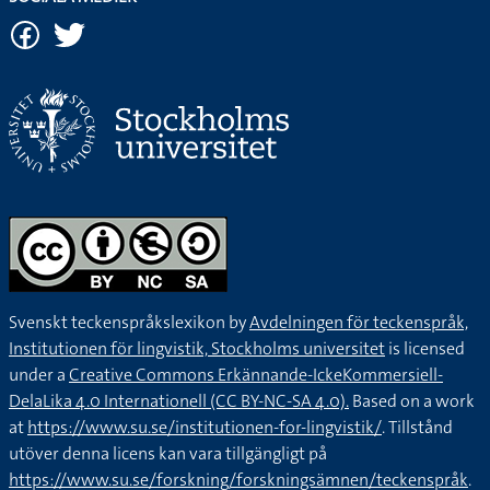
Svenskt teckenspråkslexikon by
Avdelningen för teckenspråk,
Institutionen för lingvistik, Stockholms universitet
is licensed
under a
Creative Commons Erkännande-IckeKommersiell-
DelaLika 4.0 Internationell (CC BY-NC-SA 4.0).
Based on a work
at
https://www.su.se/institutionen-for-lingvistik/
. Tillstånd
utöver denna licens kan vara tillgängligt på
https://www.su.se/forskning/forskningsämnen/teckenspråk
.