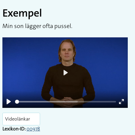
Exempel
Min son lägger ofta pussel.
Play
Play
Enter
fullsc
Videolänkar
Lexikon-ID:
00978