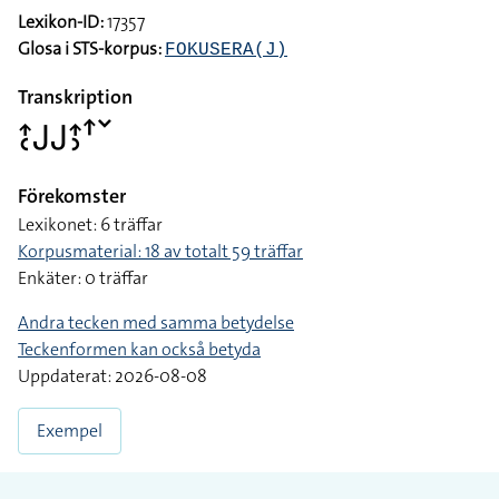
Lexikon-ID:
17357
Glosa i STS-korpus:
FOKUSERA(J)
Transkription
􌤴􌥗􌤢􌤢􌤴􌤶􌦃􌥧
Förekomster
Lexikonet: 6 träffar
Korpusmaterial: 18 av totalt 59 träffar
Enkäter: 0 träffar
Andra tecken med samma betydelse
Teckenformen kan också betyda
Uppdaterat: 2026-08-08
Exempel