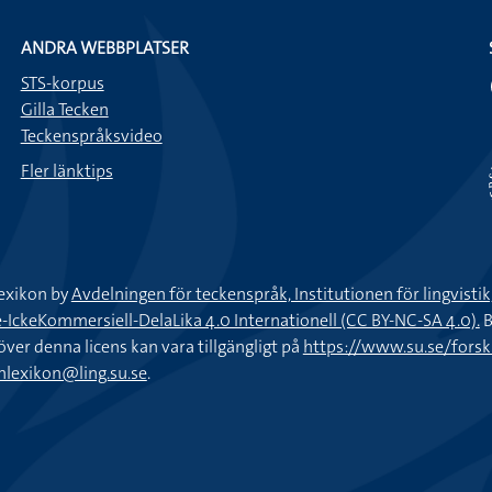
ANDRA WEBBPLATSER
STS-korpus
Gilla Tecken
Teckenspråksvideo
Fler länktips
exikon by
Avdelningen för teckenspråk, Institutionen för lingvisti
keKommersiell-DelaLika 4.0 Internationell (CC BY-NC-SA 4.0).
B
töver denna licens kan vara tillgängligt på
https://www.su.se/fors
nlexikon@ling.su.se
.