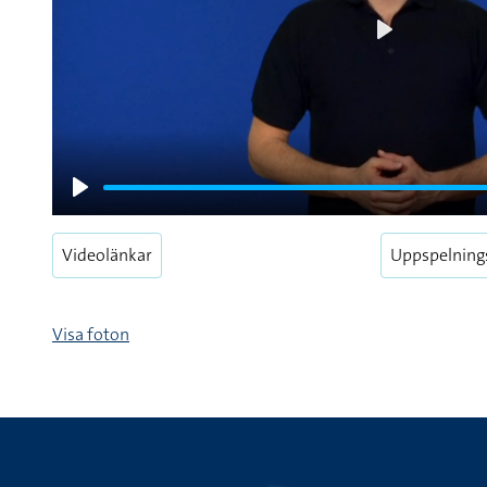
Play
Play
Videolänkar
Uppspelning
Visa foton