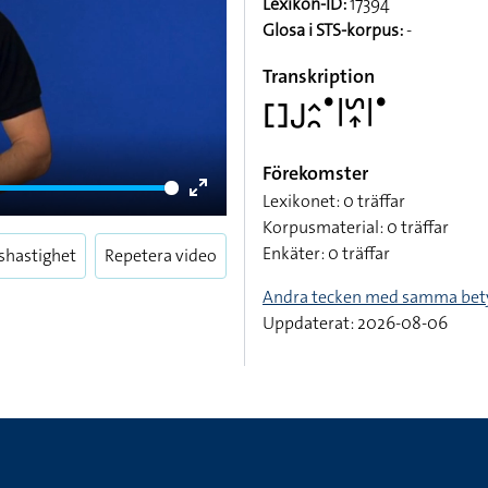
Lexikon-ID:
17394
Glosa i STS-korpus:
-
Transkription
􌤓􌤢􌤵􌥘􌤟􌥼􌥲􌥾􌥼􌤟
Förekomster
Lexikonet: 0 träffar
Enter
Korpusmaterial: 0 träffar
fullscreen
Enkäter: 0 träffar
shastighet
Repetera video
Andra tecken med samma bet
Uppdaterat: 2026-08-06