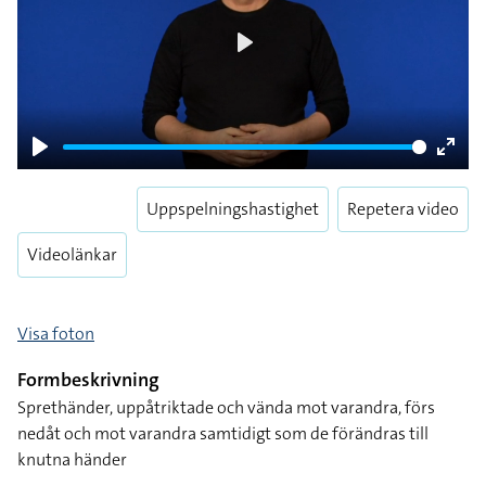
Play
Play
Enter
fulls
Uppspelningshastighet
Repetera video
Videolänkar
Visa foton
Formbeskrivning
Sprethänder, uppåtriktade och vända mot varandra, förs
nedåt och mot varandra samtidigt som de förändras till
knutna händer