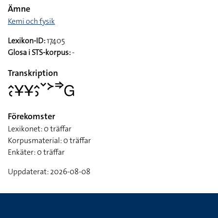
Ämne
Kemi och fysik
Lexikon-ID:
17405
Glosa i STS-korpus:
-
Transkription
􌤵􌥗􌥃􌥃􌤵􌤶􌥧􌦅􌦆􌤦
Förekomster
Lexikonet: 0 träffar
Korpusmaterial: 0 träffar
Enkäter: 0 träffar
Uppdaterat: 2026-08-08