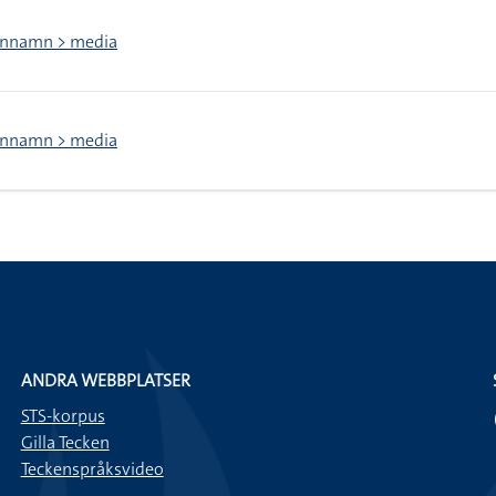
nnamn > media
nnamn > media
ANDRA WEBBPLATSER
STS-korpus
Gilla Tecken
Teckenspråksvideo