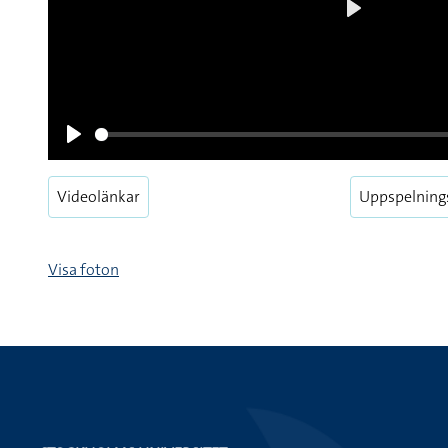
Play
Pause
Videolänkar
Uppspelning
Visa foton