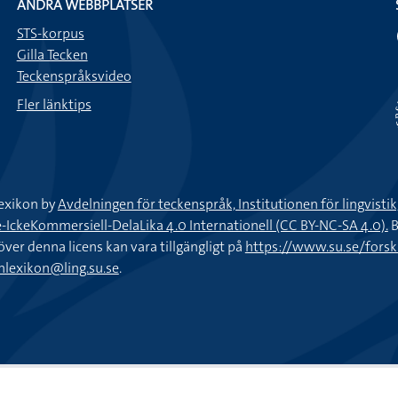
ANDRA WEBBPLATSER
STS-korpus
Gilla Tecken
Teckenspråksvideo
Fler länktips
exikon by
Avdelningen för teckenspråk, Institutionen för lingvisti
keKommersiell-DelaLika 4.0 Internationell (CC BY-NC-SA 4.0).
B
töver denna licens kan vara tillgängligt på
https://www.su.se/fors
nlexikon@ling.su.se
.