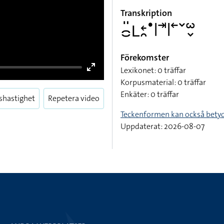
Transkription
􌤌􌤺􌥈􌥓􌥘􌤟􌥼􌥪􌥼􌥢􌥧􌥱􌦀
Förekomster
Lexikonet: 0 träffar
Korpusmaterial: 0 träffar
Enkäter: 0 träffar
Teckenformen kan också bety
Enter
shastighet
Repetera video
Uppdaterat: 2026-08-07
fullscreen