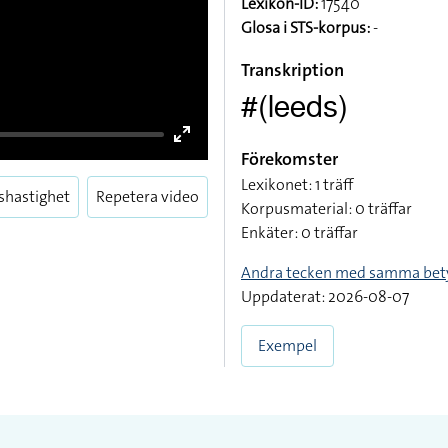
Lexikon-ID:
17540
Glosa i STS-korpus:
-
Transkription
#(leeds)
Förekomster
Lexikonet: 1 träff
Korpusmaterial: 0 träffar
Enkäter: 0 träffar
shastighet
Repetera video
Enter
Andra tecken med samma bet
fullscreen
Uppdaterat: 2026-08-07
Exempel