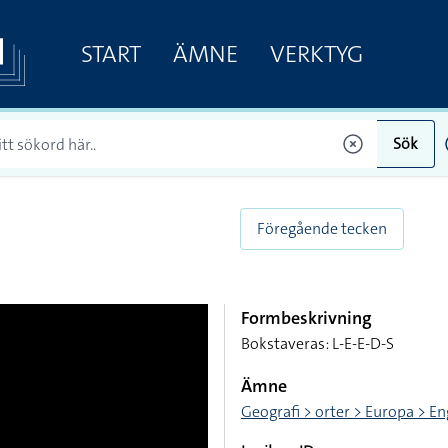
START
ÄMNE
VERKTYG
Sök
Föregående tecken
Formbeskrivning
Bokstaveras: L-E-E-D-S
Ämne
Geografi > orter > Europa > E