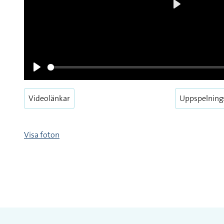
Videolänkar
Uppspelning
Pause
Visa foton