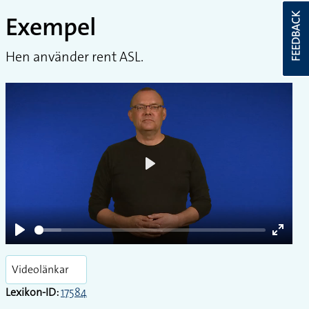
Exempel
FEEDBACK
Hen använder rent ASL.
Play
Play
Enter
fullsc
Videolänkar
Lexikon-ID:
17584