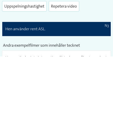
Uppspelningshastighet
Repetera video
N3
Hen använder rent ASL.
Andra exempelfilmer som innehåller tecknet
Hen använder inte internationellt teckenspråk, utan enbart
ASL.
STOCKHOLMS UNIVERSITET
ANDRA WEBBPLATSER